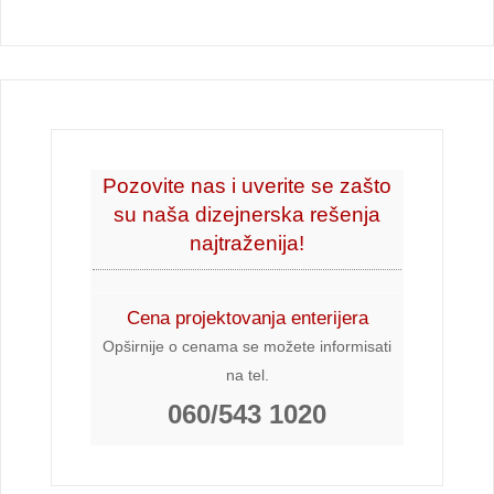
Pozovite nas i uverite se zašto
su naša dizejnerska rešenja
najtraženija!
Cena projektovanja enterijera
Opširnije o cenama se možete informisati
na tel.
060/543 1020