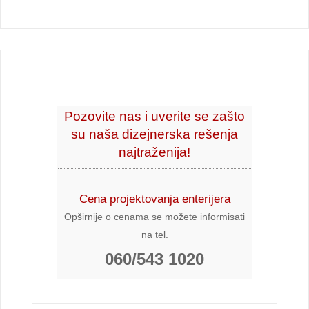
Pozovite nas i uverite se zašto
su naša dizejnerska rešenja
najtraženija!
Cena projektovanja enterijera
Opširnije o cenama se možete informisati
na tel.
060/543 1020