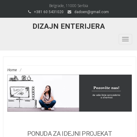
Belgrade, 11000 Serbia
+381 60 5431020
dadoen@gmail.com
DIZAJN ENTERIJERA
Togg
navig
Home
/
PONUDA ZA IDEJNI PROJEKAT