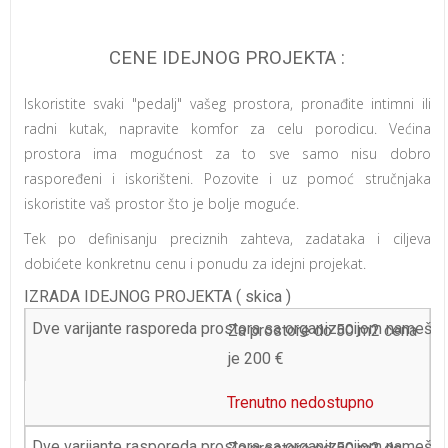
CENE IDEJNOG PROJEKTA :
Iskoristite svaki "pedalj" vašeg prostora, pronađite intimni ili
radni kutak, napravite komfor za celu porodicu. Većina
prostora ima mogućnost za to sve samo nisu dobro
raspoređeni i iskorišteni. Pozovite i uz pomoć stručnjaka
iskoristite vaš prostor što je bolje moguće.
Tek po definisanju preciznih zahteva, zadataka i ciljeva
dobićete konkretnu cenu i ponudu za idejni projekat.
IZRADA IDEJNOG PROJEKTA ( skica )
Za prostore do 50 m2 cena
je 200 €
Trenutno nedostupno