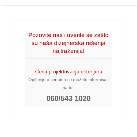
Pozovite nas i uverite se zašto
su naša dizejnerska rešenja
najtraženija!
Cena projektovanja enterijera
Opširnije o cenama se možete informisati
na tel.
060/543 1020