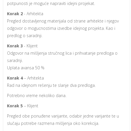
potpunosti je moguće napraviti idejni projekat.
Korak 2
- Arhitekta
Pregled dostavljenog materijala od strane arhitekte i njegov
odgovor o mogucnostima izvedbe idejnog projekta. Kao i
predlog o saradnji.
Korak 3
- Klijent
Odgovor na mišljenja stručnog lica i prihvatanje predloga o
saradnji.
Uplata avansa 50 %
Korak 4
– Arhitekta
Rad na idejnom rešenju te slanje dva predloga.
Potrebno vreme nekoliko dana.
Korak 5
– Klijent
Pregled obe ponuđene varijante, odabir jedne varijante te u
slučaju potrebe razmena mišljenja oko korekcija.