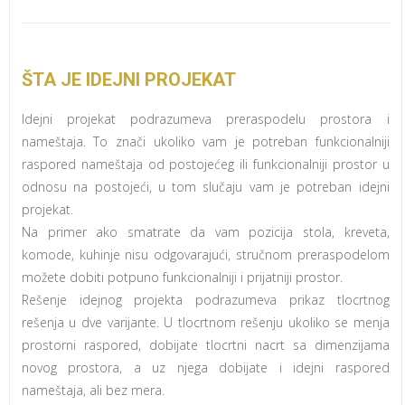
ŠTA JE IDEJNI PROJEKAT
Idejni projekat podrazumeva preraspodelu prostora i
nameštaja. To znači ukoliko vam je potreban funkcionalniji
raspored nameštaja od postojećeg ili funkcionalniji prostor u
odnosu na postojeći, u tom slučaju vam je potreban idejni
projekat.
Na primer ako smatrate da vam pozicija stola, kreveta,
komode, kuhinje nisu odgovarajući, stručnom preraspodelom
možete dobiti potpuno funkcionalniji i prijatniji prostor.
Rešenje idejnog projekta podrazumeva prikaz tlocrtnog
rešenja u dve varijante. U tlocrtnom rešenju ukoliko se menja
prostorni raspored, dobijate tlocrtni nacrt sa dimenzijama
novog prostora, a uz njega dobijate i idejni raspored
nameštaja, ali bez mera.