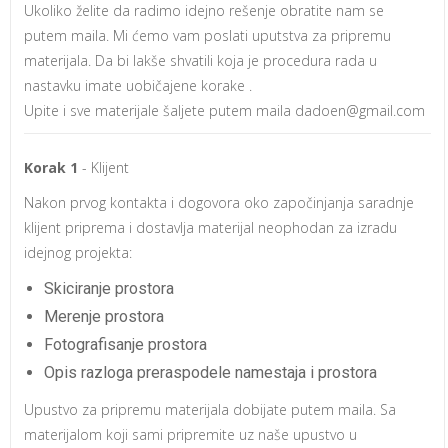
Ukoliko želite da radimo idejno rešenje obratite nam se
putem maila. Mi ćemo vam poslati uputstva za pripremu
materijala. Da bi lakše shvatili koja je procedura rada u
nastavku imate uobičajene korake .
Upite i sve materijale šaljete putem maila
dadoen@gmail.com
Korak 1
- Klijent
Nakon prvog kontakta i dogovora oko započinjanja saradnje
klijent priprema i dostavlja materijal neophodan za izradu
idejnog projekta:
Skiciranje prostora
Merenje prostora
Fotografisanje prostora
Opis razloga preraspodele namestaja i prostora
Upustvo za pripremu materijala dobijate putem maila. Sa
materijalom koji sami pripremite uz naše upustvo u