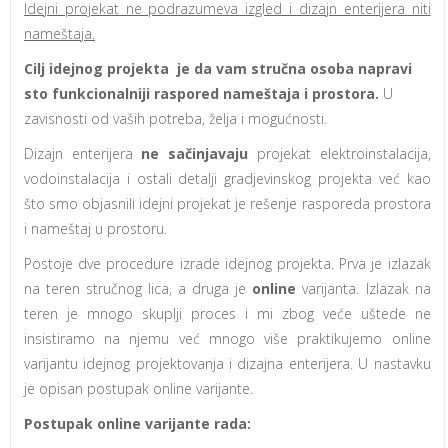
Idejni projekat ne podrazumeva izgled i dizajn enterijera niti
nameštaja.
Cilj idejnog projekta je da vam stručna osoba napravi
sto funkcionalniji raspored nameštaja i prostora.
U
zavisnosti od vaših potreba, želja i mogućnosti.
Dizajn enterijera
ne sačinjavaju
projekat elektroinstalacija,
vodoinstalacija i ostali detalji gradjevinskog projekta već kao
što smo objasnili idejni projekat je rešenje rasporeda prostora
i nameštaj u prostoru.
Postoje dve procedure izrade idejnog projekta. Prva je izlazak
na teren stručnog lica, a druga je
online
varijanta. Izlazak na
teren je mnogo skuplji proces i mi zbog veće uštede ne
insistiramo na njemu već mnogo više praktikujemo online
varijantu idejnog projektovanja i dizajna enterijera. U nastavku
je opisan postupak online varijante.
Postupak online varijante rada: